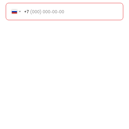
+7
Получить консультацию
+7 (937)149-99-00
pro-chany@yandex.ru
ГАЛЕРЕЯ
КАТАЛОГ
ВИДЕО
ОТЗЫВЫ
КОНТАКТЫ
О НАС