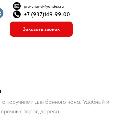
pro-chany@yandex.ru
+7 (937)149-99-00
Заказать звонок
а
с поручнями для банного чана. Удобный и
з прочных пород дерева.